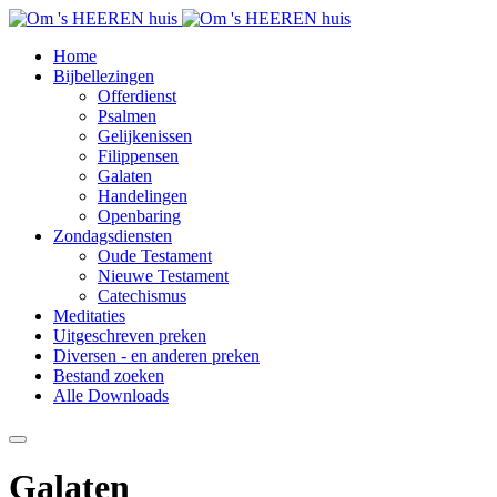
Home
Bijbellezingen
Offerdienst
Psalmen
Gelijkenissen
Filippensen
Galaten
Handelingen
Openbaring
Zondagsdiensten
Oude Testament
Nieuwe Testament
Catechismus
Meditaties
Uitgeschreven preken
Diversen - en anderen preken
Bestand zoeken
Alle Downloads
Galaten