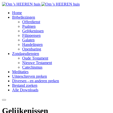
Home
Bijbellezingen
Offerdienst
Psalmen
Gelijkenissen
Filippensen
Galaten
Handelingen
Openbaring
Zondagsdiensten
Oude Testament
Nieuwe Testament
Catechismus
Meditaties
Uitgeschreven preken
Diversen - en anderen preken
Bestand zoeken
Alle Downloads
Gelijkenissen