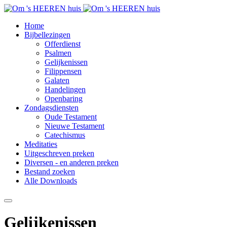
Home
Bijbellezingen
Offerdienst
Psalmen
Gelijkenissen
Filippensen
Galaten
Handelingen
Openbaring
Zondagsdiensten
Oude Testament
Nieuwe Testament
Catechismus
Meditaties
Uitgeschreven preken
Diversen - en anderen preken
Bestand zoeken
Alle Downloads
Gelijkenissen