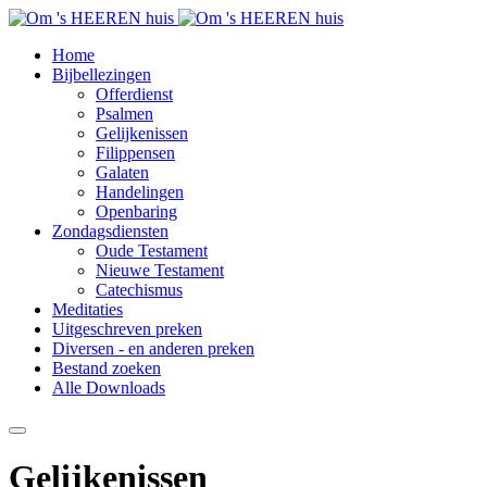
Home
Bijbellezingen
Offerdienst
Psalmen
Gelijkenissen
Filippensen
Galaten
Handelingen
Openbaring
Zondagsdiensten
Oude Testament
Nieuwe Testament
Catechismus
Meditaties
Uitgeschreven preken
Diversen - en anderen preken
Bestand zoeken
Alle Downloads
Gelijkenissen