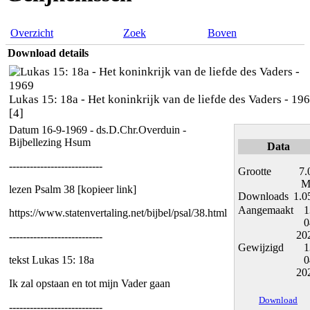
Overzicht
Zoek
Boven
Download details
Lukas 15: 18a - Het koninkrijk van de liefde des Vaders - 19
[4]
Datum 16-9-1969 - ds.D.Chr.Overduin -
Bijbellezing Hsum
Data
---------------------------
Grootte
7.
M
lezen Psalm 38 [kopieer link]
Downloads
1.0
Aangemaakt
1
https://www.statenvertaling.net/bijbel/psal/38.html
0
20
---------------------------
Gewijzigd
1
tekst Lukas 15: 18a
0
20
Ik zal opstaan en tot mijn Vader gaan
Download
---------------------------