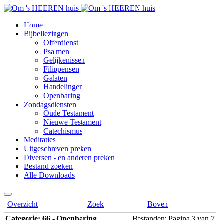
Home
Bijbellezingen
Offerdienst
Psalmen
Gelijkenissen
Filippensen
Galaten
Handelingen
Openbaring
Zondagsdiensten
Oude Testament
Nieuwe Testament
Catechismus
Meditaties
Uitgeschreven preken
Diversen - en anderen preken
Bestand zoeken
Alle Downloads
Overzicht
Zoek
Boven
Categorie: 66 - Openbaring
Bestanden: Pagina 3 van 7