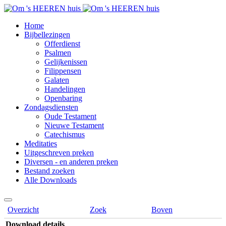
Home
Bijbellezingen
Offerdienst
Psalmen
Gelijkenissen
Filippensen
Galaten
Handelingen
Openbaring
Zondagsdiensten
Oude Testament
Nieuwe Testament
Catechismus
Meditaties
Uitgeschreven preken
Diversen - en anderen preken
Bestand zoeken
Alle Downloads
Overzicht
Zoek
Boven
Download details