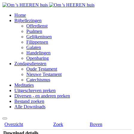
Home
Bijbellezingen
Offerdienst
Psalmen
Gelijkenissen
Filippensen
Galaten
Handelingen
Openbaring
Zondagsdiensten
Oude Testament
Nieuwe Testament
Catechismus
Meditaties
Uitgeschreven preken
Diversen - en anderen preken
Bestand zoeken
Alle Downloads
Overzicht
Zoek
Boven
Download details