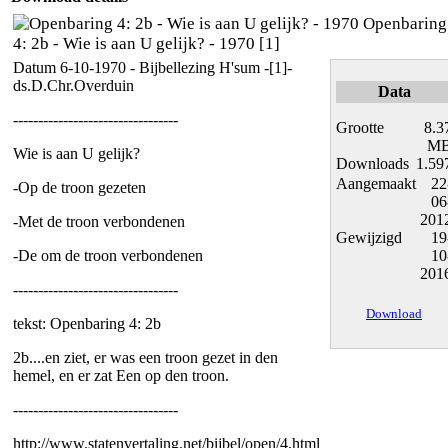
Openbaring
4: 2b - Wie is aan U gelijk? - 1970 [1]
Datum 6-10-1970 - Bijbellezing H'sum -[1]-
ds.D.Chr.Overduin
Data
---------------------------------
Grootte
8.3
M
Wie is aan U gelijk?
Downloads
1.59
Aangemaakt
22
-Op de troon gezeten
06
201
-Met de troon verbondenen
Gewijzigd
19
-De om de troon verbondenen
10
201
---------------------------------
Download
tekst: Openbaring 4: 2b
2b....en ziet, er was een troon gezet in den
hemel, en er zat Een op den troon.
---------------------------------
http://www.statenvertaling.net/bijbel/open/4.html