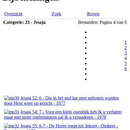
Overzicht
Zoek
Boven
Categorie: 23 - Jesaja
Bestanden: Pagina 4 van 6
1
2
3
4
5
6
Jesaja 52: 6 - Die in het stof lag neer gebogen worden
door Hem weer op gericht - 1977
Jesaja 54: 7 - Voor een klein ogenblik heb Ik u verlaten;
maar met grote ontfermingen zal Ik u vergaderen - 1978
Jesaja 55: 6-7 - De Heere roept tot: Inkeer - Omkeer -