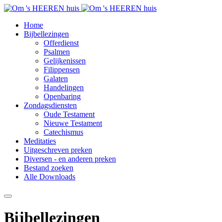
Home
Bijbellezingen
Offerdienst
Psalmen
Gelijkenissen
Filippensen
Galaten
Handelingen
Openbaring
Zondagsdiensten
Oude Testament
Nieuwe Testament
Catechismus
Meditaties
Uitgeschreven preken
Diversen - en anderen preken
Bestand zoeken
Alle Downloads
Bijbellezingen