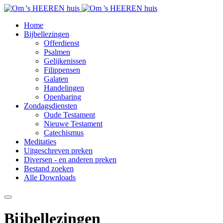
Home
Bijbellezingen
Offerdienst
Psalmen
Gelijkenissen
Filippensen
Galaten
Handelingen
Openbaring
Zondagsdiensten
Oude Testament
Nieuwe Testament
Catechismus
Meditaties
Uitgeschreven preken
Diversen - en anderen preken
Bestand zoeken
Alle Downloads
Bijbellezingen