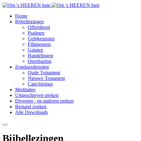
Home
Bijbellezingen
Offerdienst
Psalmen
Gelijkenissen
Filippensen
Galaten
Handelingen
Openbaring
Zondagsdiensten
Oude Testament
Nieuwe Testament
Catechismus
Meditaties
Uitgeschreven preken
Diversen - en anderen preken
Bestand zoeken
Alle Downloads
Bijbellezingen