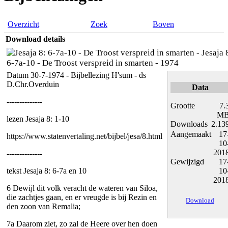
Overzicht
Zoek
Boven
Download details
Jesaja 
6-7a-10 - De Troost verspreid in smarten - 1974
Datum 30-7-1974 - Bijbellezing H'sum - ds
D.Chr.Overduin
Data
--------------
Grootte
7.
M
lezen Jesaja 8: 1-10
Downloads
2.13
Aangemaakt
17
https://www.statenvertaling.net/bijbel/jesa/8.html
10
201
--------------
Gewijzigd
17
tekst Jesaja 8: 6-7a en 10
10
201
6 Dewijl dit volk veracht de wateren van Siloa,
die zachtjes gaan, en er vreugde is bij Rezin en
Download
den zoon van Remalia;
7a Daarom ziet, zo zal de Heere over hen doen