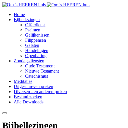
Home
Bijbellezingen
Offerdienst
Psalmen
Gelijkenissen
Filippensen
Galaten
Handelingen
Openbaring
Zondagsdiensten
Oude Testament
Nieuwe Testament
Catechismus
Meditaties
Uitgeschreven preken
Diversen - en anderen preken
Bestand zoeken
Alle Downloads
Bijbellezingen