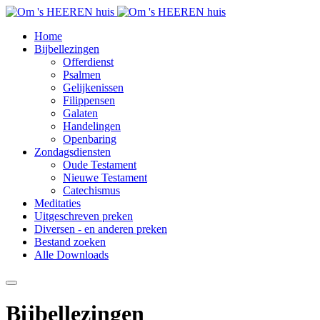
Home
Bijbellezingen
Offerdienst
Psalmen
Gelijkenissen
Filippensen
Galaten
Handelingen
Openbaring
Zondagsdiensten
Oude Testament
Nieuwe Testament
Catechismus
Meditaties
Uitgeschreven preken
Diversen - en anderen preken
Bestand zoeken
Alle Downloads
Bijbellezingen