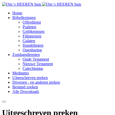
Home
Bijbellezingen
Offerdienst
Psalmen
Gelijkenissen
Filippensen
Galaten
Handelingen
Openbaring
Zondagsdiensten
Oude Testament
Nieuwe Testament
Catechismus
Meditaties
Uitgeschreven preken
Diversen - en anderen preken
Bestand zoeken
Alle Downloads
Uitgeschreven preken