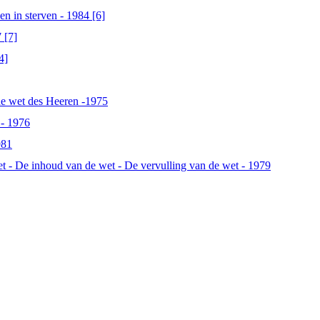
en in sterven - 1984 [6]
 [7]
4]
de wet des Heeren -1975
 - 1976
981
et - De inhoud van de wet - De vervulling van de wet - 1979