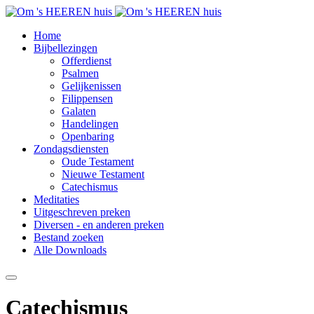
Home
Bijbellezingen
Offerdienst
Psalmen
Gelijkenissen
Filippensen
Galaten
Handelingen
Openbaring
Zondagsdiensten
Oude Testament
Nieuwe Testament
Catechismus
Meditaties
Uitgeschreven preken
Diversen - en anderen preken
Bestand zoeken
Alle Downloads
Catechismus