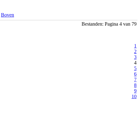
Boven
Bestanden: Pagina 4 van 79
1
2
3
4
5
6
7
8
9
10