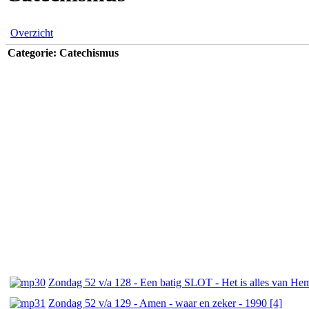
Overzicht
Categorie: Catechismus
Zondag 52 v/a 128 - Een batig SLOT - Het is alles van Hem
Zondag 52 v/a 129 - Amen - waar en zeker - 1990 [4]