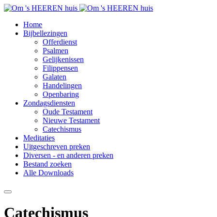
Home
Bijbellezingen
Offerdienst
Psalmen
Gelijkenissen
Filippensen
Galaten
Handelingen
Openbaring
Zondagsdiensten
Oude Testament
Nieuwe Testament
Catechismus
Meditaties
Uitgeschreven preken
Diversen - en anderen preken
Bestand zoeken
Alle Downloads
Catechismus