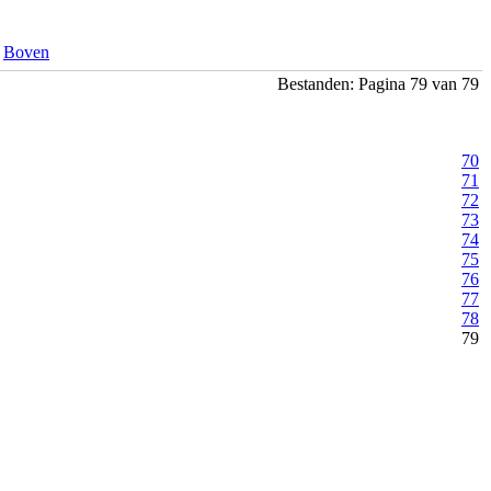
Boven
Bestanden: Pagina 79 van 79
70
71
72
73
74
75
76
77
78
79