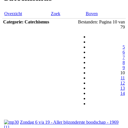
Overzicht
Zoek
Boven
Categorie: Catechismus
Bestanden: Pagina 10 van
79
5
6
7
8
9
10
11
12
13
14
Zondag 6 v/a 19 - Aller bijzonderste boodschap - 1969
[1]