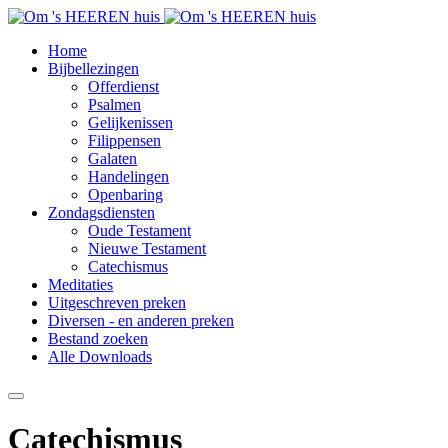
Home
Bijbellezingen
Offerdienst
Psalmen
Gelijkenissen
Filippensen
Galaten
Handelingen
Openbaring
Zondagsdiensten
Oude Testament
Nieuwe Testament
Catechismus
Meditaties
Uitgeschreven preken
Diversen - en anderen preken
Bestand zoeken
Alle Downloads
Catechismus