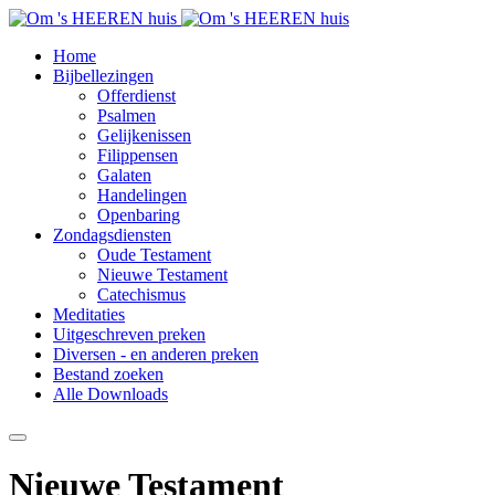
Home
Bijbellezingen
Offerdienst
Psalmen
Gelijkenissen
Filippensen
Galaten
Handelingen
Openbaring
Zondagsdiensten
Oude Testament
Nieuwe Testament
Catechismus
Meditaties
Uitgeschreven preken
Diversen - en anderen preken
Bestand zoeken
Alle Downloads
Nieuwe Testament