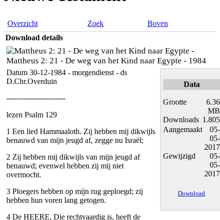
Overzicht
Zoek
Boven
Download details
Mattheus 2: 21 - De weg van het Kind naar Egypte - 1984
Datum 30-12-1984 - morgendienst - ds
D.Chr.Overduin
Data
------------------------
Grootte
6.36
MB
lezen Psalm 129
Downloads
1.805
Aangemaakt
05-
1 Een lied Hammaaloth. Zij hebben mij dikwijls
05-
benauwd van mijn jeugd af, zegge nu Israël;
2017
Gewijzigd
05-
2 Zij hebben mij dikwijls van mijn jeugd af
05-
benauwd; evenwel hebben zij mij niet
2017
overmocht.
3 Ploegers hebben op mijn rug geploegd; zij
Download
hebben hun voren lang getogen.
4 De HEERE, Die rechtvaardig is, heeft de